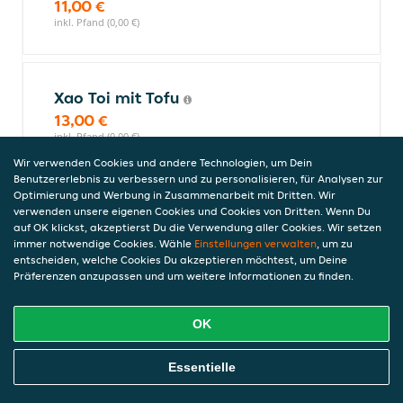
11,00 €
inkl. Pfand (0,00 €)
Xao Toi mit Tofu
13,00 €
inkl. Pfand (0,00 €)
Wir verwenden Cookies und andere Technologien, um Dein
Benutzererlebnis zu verbessern und zu personalisieren, für Analysen zur
Optimierung und Werbung in Zusammenarbeit mit Dritten. Wir
Cari Vang - Gerichte mit gelbem Curry
verwenden unsere eigenen Cookies und Cookies von Dritten. Wenn Du
auf OK klickst, akzeptierst Du die Verwendung aller Cookies. Wir setzen
Alle Gerichte werden leicht scharf zubereitet.Alle Gerichte werden
immer notwendige Cookies. Wähle
Einstellungen verwalten
, um zu
mit Reis, Kokosmilch, Basilikum, gelbem Curry und Gemüse
entscheiden, welche Cookies Du akzeptieren möchtest, um Deine
zubereitet.
Präferenzen anzupassen und um weitere Informationen zu finden.
OK
Cari Vang mit Rindfleisch
17,50 €
Online Essen Bestellen
Essentielle
inkl. Pfand (0,00 €)